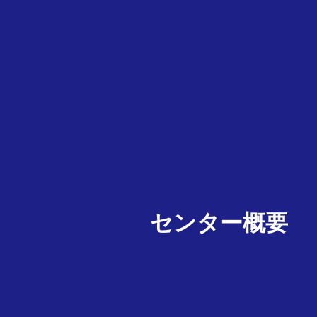
センター概要